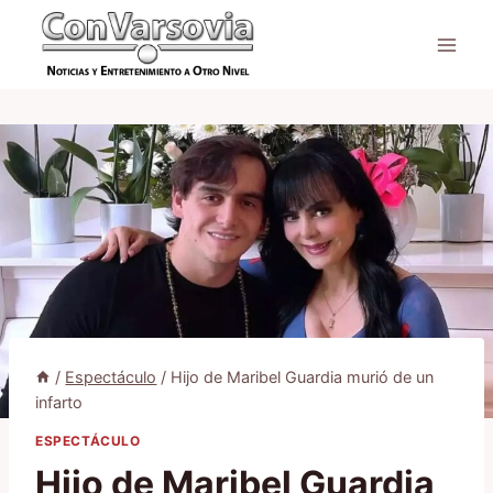
Saltar
al
contenido
/
Espectáculo
/
Hijo de Maribel Guardia murió de un
infarto
ESPECTÁCULO
Hijo de Maribel Guardia